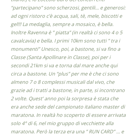
“partecipano” sono scherzosi, gentili… e generosi:
ad ogni ristoro c’è acqua, sali, tè, mele, biscotti e
gel!!! La medaglia, sempre a mosaico, è bella.
Inoltre Ravenna è ” piatta” (in realtà ci sono 4 o 5
cavalcavia) e bella. I primi 10km sono tutti ” tra i
monumenti” Unesco, poi, a bastone, si va fino a
Classe (Santa Apollinare in Classe), poi per i
secondi 21km si va e torna dal mare anche qui
circa a bastone. Un “plus” per me è che ci sono
almeno 7 o 8 complessi musicali dal vivo, che
grazie ad i tratti a bastone, in parte, si incontrano
2 volte. Quest’ anno poi la sorpresa è stata che
era anche sede del campionato italiano master di
maratona. In realtà ho scoperto di essere arrivata
solo 4° di 6, nel mio gruppo di vecchiette alla
maratona. Però la terza era una ” RUN CARD” … e