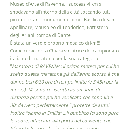
Museo d’Arte di Ravenna. I successivi km si
snodavano all’interno della città toccando tutti i
più importanti monumenti come: Basilica di San
Apollinare, Mausoleo di Teodorico, Battistero
degli Ariani, tomba di Dante.
È stata un vero e proprio mosaico di km!!!
Come ci racconta Chiara vincitrice del campionato
italiano di maratona per la sua categoria:
“
Maratona di RAVENNA: il primo motivo per cui ho
scelto questa maratona già dall’anno scorso è che
danno ben 6:30 ore di tempo limite (e 3:45h per la
mezza). Mi sono re- iscritta ad un anno di
distanza perché poi ho verificato che sono 6h e
30′ davvero perfettamente ” protette da auto!
Inoltre “siamo in Emilia” …il pubblico (ci sono pure
le suore, affacciate alla porta del convento che
tifano!) e lo zoccolo duro dei concorrenti